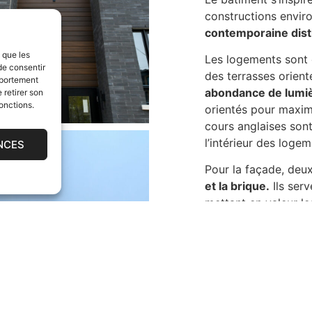
constructions envir
contemporaine disti
s que les
Les logements sont 
de consentir
des terrasses orienté
mportement
abondance de lumiè
 retirer son
onctions.
orientés pour maximi
cours anglaises son
l’intérieur des logem
NCES
Pour la façade, deux
et la brique.
Ils serv
mettant en valeur le
en rendant hommage 
environnant.