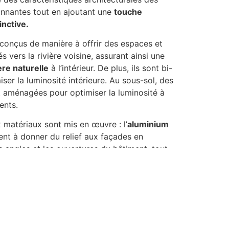
onnantes tout en ajoutant une
touche
nctive.
conçus de manière à offrir des espaces et
s vers la rivière voisine, assurant ainsi une
re naturelle
à l’intérieur. De plus, ils sont bi-
ser la luminosité intérieure. Au sous-sol, des
t aménagées pour optimiser la luminosité à
ents.
 matériaux sont mis en œuvre : l’
aluminium
ent à donner du relief aux façades en
s angles et les ouvertures du bâtiment, tout
au style architectural du quartier