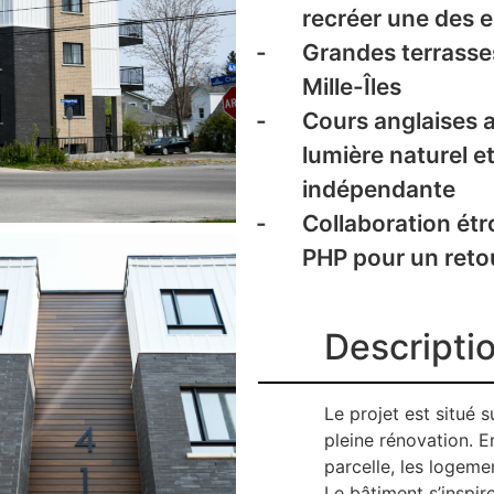
recréer une des en
Grandes terrasses
Mille-Îles
Cours anglaises a
lumière naturel e
indépendante
Collaboration étr
PHP pour un reto
Descripti
Le projet est situé 
pleine rénovation. E
parcelle, les logeme
Le bâtiment s’inspir