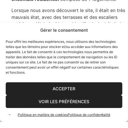
Lorsque nous avons découvert le site, il était en très
mauvais état, avec des terrasses et des escaliers
extérieurs délabrés. Notre objectif principal était de
Gérer le consentement
sécuriser l’ensemble du bâtiment tout en préservant
son
caractère d’antan.
Nous avons particulièrement
Pour offrir les meilleures expériences, nous utilisons des technologies
cherché à mettre en valeur la toiture et l’entrée
telles que les témoins pour stocker et/ou accéder aux informations des
principale en utilisant une structure en bois teinté en
appareils. Le fait de consentir à ces technologies nous permettra de
traiter des données telles que le comportement de navigation ou les ID
noir, ce qui a créé une signature architecturale
uniques sur ce site. Le fait de ne pas consentir ou de retirer son
contemporaine en harmonie avec la brique. Nous
consentement peut avoir un effet négatif sur certaines caractéristiques
avons également appliqué la même approche aux
et fonctions.
encadrements des fenêtres pour créer une façade
cohérente en combinant ces deux matériaux.
ACCEPTER
Une autre caractéristique inhabituelle de ce
VOIR LES PRÉFÉRENCES
bâtiment a été l’
utilisation des combles
pour
maximiser le nombre de logements et leur
Politique en matière de cookies
Politique de confidentialité
agencement à l’intérieur du bâtiment d’origine. Les 7
logements ont été répartis de manière à offrir à la