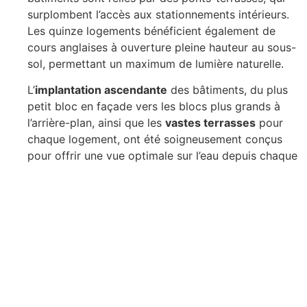
surplombent l’accès aux stationnements intérieurs.
Les quinze logements bénéficient également de
cours anglaises à ouverture pleine hauteur au sous-
sol, permettant un maximum de lumière naturelle.
L’
implantation ascendante
des bâtiments, du plus
petit bloc en façade vers les blocs plus grands à
l’arrière-plan, ainsi que les
vastes terrasses
pour
chaque logement, ont été soigneusement conçus
pour offrir une vue optimale sur l’eau depuis chaque
unité. Le design de ce projet se caractérise par ses
lignes contemporaines et épurées. Les toits à deux
versants encadrent les terrasses équipées de
balustrades vitrées ou à barrotins, et sont équipés
de pare-soleil pour une ombre partielle. Les
escaliers de secours semi-extérieurs sont
discrètement intégrés derrière des panneaux
perforés ou en grillage, s’intégrant
harmonieusement dans l’ensemble architectural.